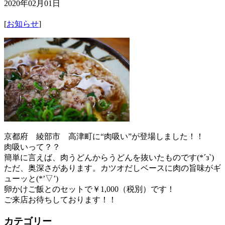
2020年02月01日
[
お知らせ
]
京都府 綾部市 高津町に“肉吸い”が登場しました！！
肉吸いって？？
簡単に言えば、肉うどんからうどんを抜いたものです(*´з`)
ただ、奥深さがあります。カツオだしベースに肉の旨味がギ
ューッと(*’▽’)
卵かけご飯とのセットで￥1,000（税別）です！
ご来店お待ちしております！！
カテゴリー